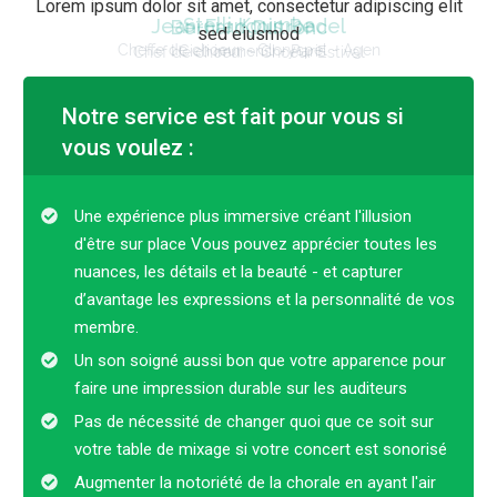
Lorem ipsum dolor sit amet, consectetur adipiscing elit
Stelli Koumba
Jean-François Bedel
Bernard Dutronc
sed eiusmod
Cheffe de choeur - Gloryspel - Agen
I Cieli immensi - Paris
Chef de choeur - Choeur Estival
Un studio professionnel et au top
Mise en place rapide et efficace
Excellent technicien, d’excellents
Notre service est fait pour vous si
humainement.
conseils
vous voulez :
Peu de répétitions, très peu de temps pour
faire des essais son, dans une église peu
accueillante. La mise en place de
Une expérience plus immersive créant l'illusion
choeursenchanteurs a été rapide et efficace,
d'être sur place Vous pouvez apprécier toutes les
J’ai rencontré Luc Dunand, le responsable, et
même si le chef d'orchestre a fait plus de
nuances, les détails et la beauté - et capturer
ingénieur du son.
Au vu de son intérêt
pour le
Un studio professionnel et au top
mises en place que prévu et a donc laissé très
d’avantage les expressions et la personnalité de vos
projet
que j’entreprenais,
j'ai tout de suite
humainement parlant. Pour un live, les voix
de peu pour les réglages son initialement
membre.
accroché
avec lui. Je ne m’en suis pas repenti.
étaient à retravailler un peu... Ils ont tout ajusté
demandés.
Un son soigné aussi bon que votre apparence pour
Excellent technicien
, d’
excellents conseils
! Très satisfaite. J'y retournerai les yeux
faire une impression durable sur les auditeurs
alliant ses impératifs à ceux d’un chef de
fermés.
chœur, il nous a produit un travail remarquable.
Pas de nécessité de changer quoi que ce soit sur
Choeursenchanteurs a été cette charnière
votre table de mixage si votre concert est sonorisé
entre technique et musique
.
Augmenter la notoriété de la chorale en ayant l'air