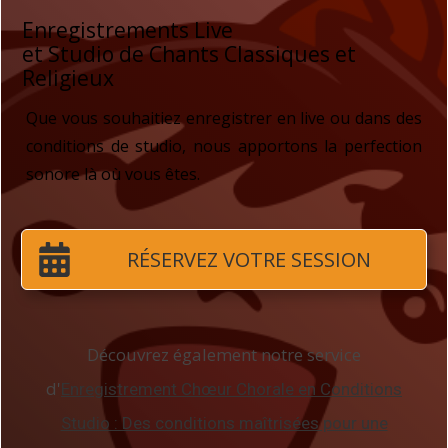
Enregistrements Live
et Studio de Chants Classiques et
Religieux
Que vous souhaitiez enregistrer en live ou dans des
conditions de studio, nous apportons la perfection
sonore là où vous êtes.
RÉSERVEZ VOTRE SESSION
Découvrez également notre service
d'
Enregistrement Chœur Chorale en Conditions
Studio : Des conditions maîtrisées pour une