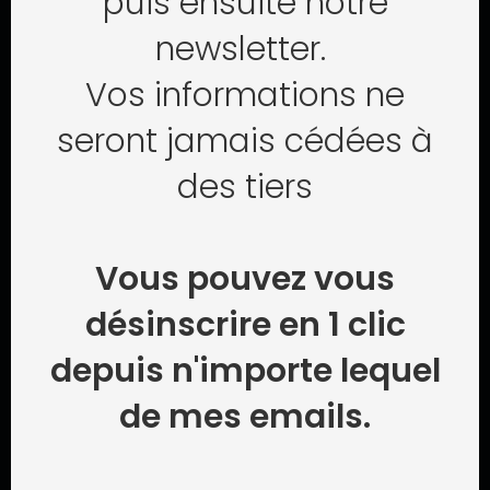
puis ensuite notre
newsletter.
Vos informations ne
CHOEURS
EN
CHANTEURS
seront jamais cédées à
Le service mobile professionnel spécialisé dans l'enregistrement
des tiers
de chœurs et chorales
Vous pouvez vous
LIENS UTILES
désinscrire en 1 clic
À propos
depuis n'importe lequel
Blog
Guides
de mes emails.
Contact
SERVICES