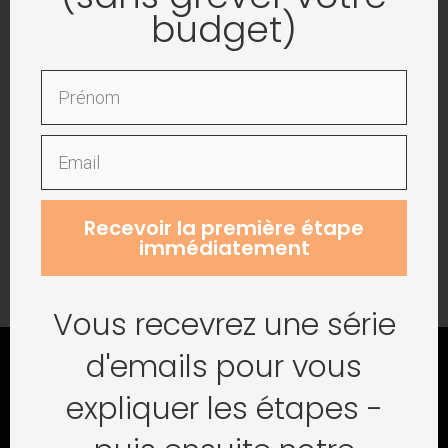
Se souvenir de moi
Se connecter
budget)
Mot de passe perdu ?
Recevoir la première étape
immédiatement
Vous recevrez une série
d'emails pour vous
expliquer les étapes -