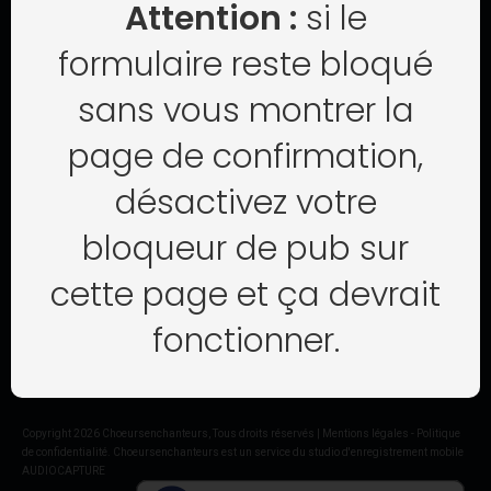
Attention :
si le
Enregistrement d'album chorale
formulaire reste bloqué
Captation de concert chorale
sans vous montrer la
CD physique & digital
Tarifs
page de confirmation,
NEWSLETTER
désactivez votre
Recevez des ressources gratuites pour apprendre comment
améliorer votre chorale.
bloqueur de pub sur
RECEVOIR LA NEWSLETTER
cette page et ça devrait
fonctionner.
Copyright
2026
Choeursenchanteurs
, Tous droits réservés |
Mentions légales
-
Politique
de confidentialité
. Choeursenchanteurs est un
service
du
studio d'enregistrement mobile
AUDIOCAPTURE