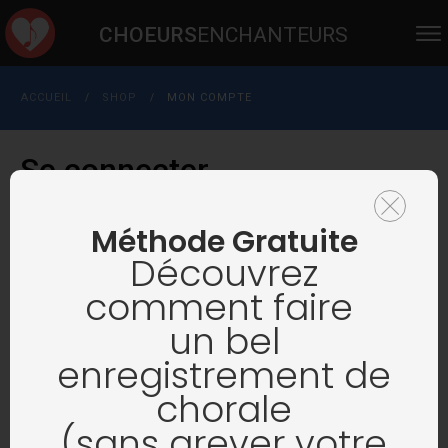
CHOEURS
ENCHANTEURS
ACCUEIL
SHOP
MON COMPTE
/
/
Se connecter
Méthode Gratuite
Découvrez
Obligatoire
Identifiant ou e-mail
*
comment faire
un bel
Obligatoire
Mot de passe
*
enregistrement de
chorale
(sans grever votre