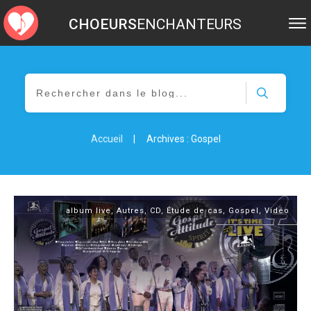
CHOEURS
ENCHANTEURS
Accueil
|
Archives : Gospel
album live
,
Autres
,
CD
,
Étude de cas
,
Gospel
,
Vidéo